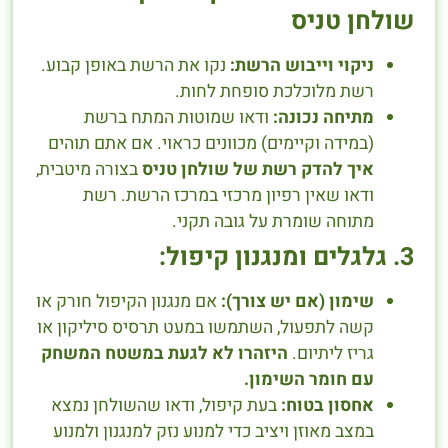
שולחן טניס
ניקוי וייבוש הרשת:
נקו את הרשת באופן קבוע.
רשת מלוכלכת סופחת לחות.
מתיחה נכונה:
ודאו שמוטות המתח ברשת
(במידה וקיימים) מכוונים כראוי. אם אתם תוהים
איך להדק רשת של שולחן טניס
בצורה מיטבית,
ודאו שאין רפיון מרכזי במרכז הרשת. רשת
מתוחה שומרת על גובה תקני.
3. גלגלים ומנגנון קיפול:
שימון (אם יש צורך):
אם מנגנון הקיפול חורק או
קשה לתפעול, השתמשו במעט תרסיס סיליקון או
גריז ליתיום.
היזהרו לא לגעת במשטח המשחק
עם חומר השימון.
אחסון בטוח:
בעת קיפול, ודאו שהשולחן נמצא
במצב מאוזן ויציב כדי למנוע נזק למנגנון ולמנוע