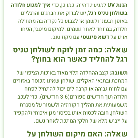
הגנת UV
למניעת דהייה. כמו כן, כדי
איך למנוע חלודה
בשולחן טניס רגל
, יש לבדוק את הברגים והרגליים
באופן רבעוני ולשמן או לצבוע כל נקודה בה מתחילה
חלודה, במיוחד לאחר גשמים. למיקום מיטבי, הניחו
אותו על
דשא סינטטי
עם ניקוז טוב.
שאלה: כמה זמן לוקח לשולחן טניס
רגל להחליד כאשר הוא בחוץ?
תשובה:
קצב ההחלדה תלוי מאוד באיכות הציפוי של
המתכת ובתנאי האקלים. שולחן שאינו מכוסה באזורים
עם לחות גבוהה או קרבה לים יכול להתחיל לפתח
חלודה תוך חודשים ספורים(3-6 חודשים). כדי לעכב
משמעותית את תהליך הקורוזיה ולשמור על מסגרת
השולחן, חובה לכסות אותו בכיסוי מגן איכותי ולהקפיד
על ייבוש מלא של חלקי המתכת לאחר גשם.
שאלה: האם מיקום השולחן על