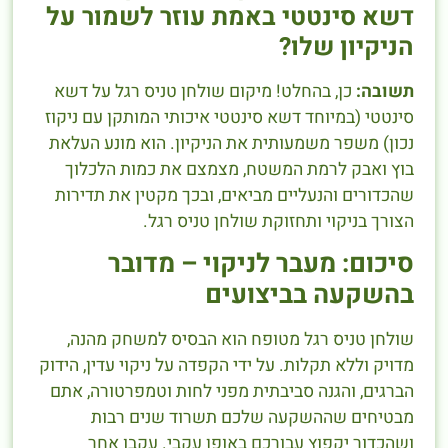
דשא סינטטי באמת עוזר לשמור על
הניקיון שלו?
תשובה:
כן, בהחלט! מיקום שולחן טניס רגל על דשא
סינטטי (במיוחד דשא סינטטי איכותי המותקן עם ניקוז
נכון) משפר משמעותית את הניקיון. הוא מונע העלאת
בוץ ואבק לרמת המשטח, מצמצם את כמות הלכלוך
שהכדורים והנעליים מביאים, ובכך מקטין את תדירות
הצורך בניקוי ותחזוקת שולחן טניס רגל.
סיכום: מעבר לניקוי – מדובר
בהשקעה בביצועים
שולחן טניס רגל מטופח הוא הבסיס למשחק מהנה,
מדויק וללא תקלות. על ידי הקפדה על ניקוי עדין, הידוק
הברגים, והגנה סביבתית מפני לחות וטמפרטורה, אתם
מבטיחים שההשקעה שלכם תשרוד שנים רבות
ושהכדור יקפוץ עבורכם באופן עקבי. עקבו אחר