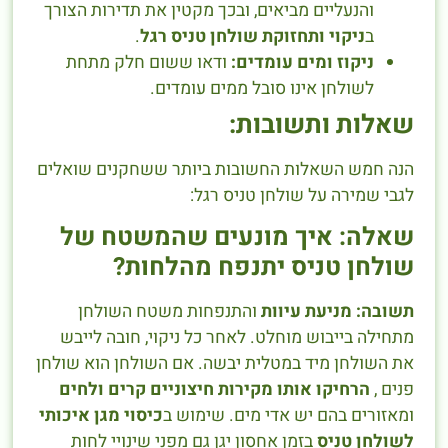
והנעליים מביאים, ובכך מקטין את תדירות הצורך
ב
ניקוי ותחזוקת שולחן טניס רגל
.
ניקוז ומים עומדים:
ודאו ששום חלק מתחת
לשולחן אינו סובל ממים עומדים.
שאלות ותשובות:
הנה חמש השאלות החשובות ביותר ששחקנים שואלים
לגבי שמירה על שולחן טניס רגל:
שאלה: איך מונעים שהמשטח של
שולחן טניס יתנפח מהלחות?
תשובה:
מניעת עיוות
והתנפחות משטח השולחן
מתחילה בייבוש מוחלט. לאחר כל ניקוי, חובה לייבש
את השולחן מיד במטלית יבשה. אם השולחן הוא שולחן
פנים ,
הרחיקו אותו מקירות חיצוניים קרים ולחים
ומאזורים בהם יש אדי מים. שימוש ב
כיסוי מגן איכותי
לשולחן טניס
בזמן אחסון יגן גם מפני שינויי לחות