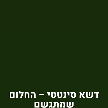
דשא סינטטי – החלום
שמתגשם