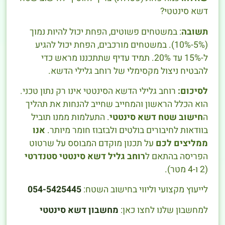
דשא סינטטי?
תשובה
: במשטחים פשוטים, הפחת יכול להיות נמוך
(5%-10%). במשטחים מורכבים, הפחת יכול להגיע
ל-15% עד 20%. תמיד עדיף שתתכננו מראש כדי
להבטיח ניצול מקסימלי של רוחב גלילי הדשא.
לסיכום:
רוחב גלילי הדשא הסינטטי אינו רק נתון טכני.
הוא הכלל הראשון והמחייב שחייב להנחות את תהליך
ה
חישוב שטח דשא סינטטי
. התעלמות ממנו תוביל
בוודאות לחיבורים בולטים ולבזבוז חומר מיותר.
אנו
ממליצים לכם
על תכנון מוקדם המבוסס על שרטוט
הפריסה בהתאם ל
רוחב גליל דשא סינטטי סטנדרטי
(2 ו-4 מטר).
לייעוץ מקצועי וליווי בחישוב השטח:
054-5425445
למחשבון שלנו לחצו כאן:
מחשבון דשא סינטטי