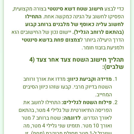
כדי לבצע
חישוב שטח דשא סינטטי
בצורה מקצועית,
הפסיקו לחשוב על הגינה כמקשה אחת.
התחילו
לחשוב עליה כאוסף של מלבנים ברוחב קבוע
(בהתאם לרוחב הגליל).
יישום נכון של החישובים הוא
הדרך היעילה ביותר ל
צמצום פחת בדשא סינטטי
ולמניעת בזבוז חומר.
תהליך חישוב השטח צעד אחר צעד (4
שלבים):
מדידה וקביעת כיוון:
מדדו את אורך ורוחב
השטח בדיוק מרבי. קבעו שזהו כיוון הסיבים
המחייב.
פילוח השטח לגלילים:
התחילו לחשב את
הפריסה התיאורטית של גלילי 4 מטר, בהתאם
לאורך הנדרש.
לדוגמה:
שטח ברוחב 7 מטר
ואורך 10 מטר. תזמינו שני גלילי 4 מטר, מה
שיוביל ל-1 מטר פסולת מבוקרת (פחת). זו