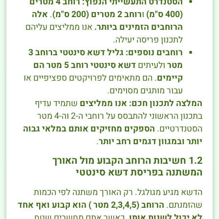
הסטנדרט התעשייתי הנפוץ:
רוחב 4 מטרים
(400 ס"מ)
ו
רוחב 2 מטרים (200 ס"מ)
.
אלה
הרוחבים הזמינים ביותר.
אנו ממליצים עליהם
לתכנון פריסה יעילה.
רוחבים נוספים:
גליל דשא סינטטי ברוחב 3
מטר
ולעיתים
דשא סינטטי רוחב 5 מטר
הם
קיימים
. הם מתאימים לפרויקטים ספציפיים או
עבור מותגים מסוימים.
המלצה לתכנון חכם:
אנו ממליצים
שתמיד עדיף
בתכנון הראשוני להתבסס על רוחבי ה-2 וה-4 מטר
הסטנדרטיים.
הספקים מחזיקים אותם במלאי גבוה
יותר ובמגוון דגמים רחב יותר
.
1.2 חשיבות הרוחב הקבוע מול האורך
המשתנה בפריסת דשא סינטטי
הדשא מגיע מגולגל. רק האורך משתנה לפי הכמות
שהזמנתם.
הרוחב (2,3,4,5 מטר ) הוא קבוע ואף אחד
לא יכול לשנות אותו.
כאשר אתם מחשבים שטח,