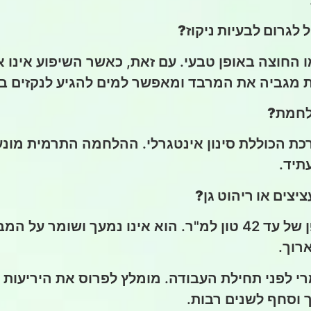
לגרום לבעיות ניקוז?
מו החוצה באופן טבעי. עם זאת, כאשר השיפוע אינ
ת מגביה את המרבד ומאפשר למים להגיע לנקזים בק
ולחמת?
כת הכוללת סינון אינטגרלי. ההלחמה התרמית מונעת
תיד.
צים או ריהוט גן?
בהחלט. המוצר מתוכנן לעמידות יוצאת דופן של עד 42 טון למ"ר. ה
רוך.
י לפני תחילת העבודה. מומלץ לפרוס את היריעות בכ
ך וסחף לשנים רבות.