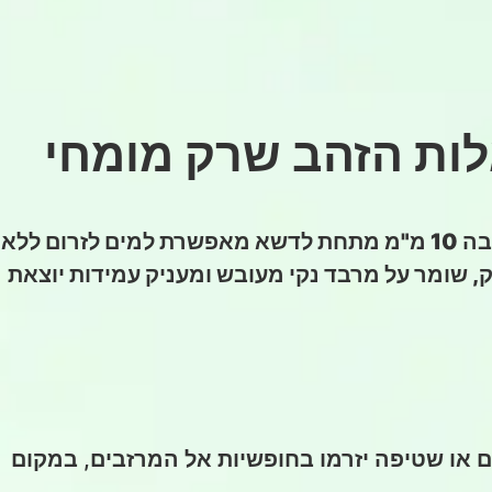
לות הזהב שרק מומחי
הבטחת זרימה חופשית ומניעת שלוליות במרפסות ובגגות מתחילה בהתקנה מקצועית. פריסת יריעות בגובה 10 מ"מ מתחת לדשא מאפשרת למים לזרום ללא
 שומר על מרבד נקי מעובש ומעניק עמידות יוצאת
ם או שטיפה יזרמו בחופשיות אל המרזבים, במקום