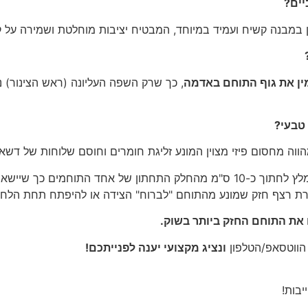
יים?
 במבנה קשיח ועמיד במיוחד, המבטיח יציבות מוחלטת ושמירה על קו
ין את גוף התוחם באדמה
, כך שרק השפה העליונה (ראש הצינור) 
טבעי
?
ווה מחסום פיזי מצוין המונע זליגת חומרים וחוסם שלוחות של ד
כדי לקבל חיבור חזק ונסתר בין שתי יחידות, מומלץ לחתוך כ-10 ס"מ מהחלק 
וצרת רצף חזק שמונע מהתוחם "לברוח" הצידה או להיפתח תחת הלחץ
 את התוחם החזק ביותר בשוק.
 הווטסאפ/הטלפון
ונציג מקצועי יענה לפנייתכם!
יבות!