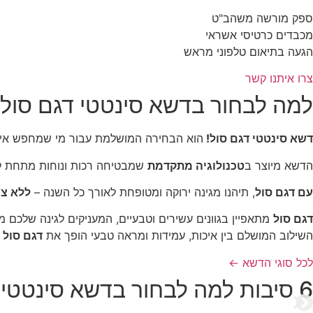
ספק מורשה משהב"ט
מכבדים כרטיסי אשראי
הגעה בתיאום טלפוני מראש
צרו איתנו קשר
למה לבחור בדשא סינטטי דגם סול
דשא סינטטי דגם סול!
הוא הבחירה המושלמת עבור מי שמחפש איכ
הדשא מיוצר ב
טכנולוגיה מתקדמת
שמבטיחה רכות ונוחות מתחת לרג
עם דגם סול
, תיהנו מגינה ירוקה ומטופחת לאורך כל השנה –
ללא צו
דגם סול
מתאפיין בגוונים עשירים וטבעיים, המעניקים לגינה שלכם מ
השילוב המושלם בין איכות, עמידות ומראה טבעי הופך את
דגם סול
ל
לכל סוגי הדשא ←
6 סיבות למה לבחור בדשא סינטטי – החלום שמתגשם!