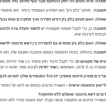
שאלה: איזה תוחם הכי חזק להחזקת אבני טוף וחלוקי נחל מאסיב
תשובה:
תוחם "בלק ג'ק" הוא הפתרון העוצמתי ביותר. הוא מתאפיין
שאלה: האם תוחם בלק ג'ק דורש חפירה ואיך מתקינים אותו נכון?
תשובה:
כן, כדי לקבל תוצאה מקצועית יש
לחפור תעלה צרה ולהטמ
הבסיס ליציבות שיא.
שאלה: האם בלק ג'ק מתאים גם להפרדה בין דשא סינטטי לדשא 
תשובה:
בהחלט. בזכות ההטמנה בעומק והמבנה האטום שלו, הוא מה
טיפ של מקצוענים
:
שנוצרה (כ-5 ס"מ), השתמשו ב
שתי יתדות
לקיבוע סופי. שיטה זו י
צריכים פתרון תיחום מאסיבי לגינה? המומחים שלנו יתאימו לכם
לייעוץ והתאמה אישית –
השאירו פרטים בטופס או לחצו על כפתור
רוצים דשא סינטטי מושלם ללא תחזוקה?
השאירו פרטים או התקשרו עכשיו וקבלו ייעוץ והצעת מחיר ללא התחי