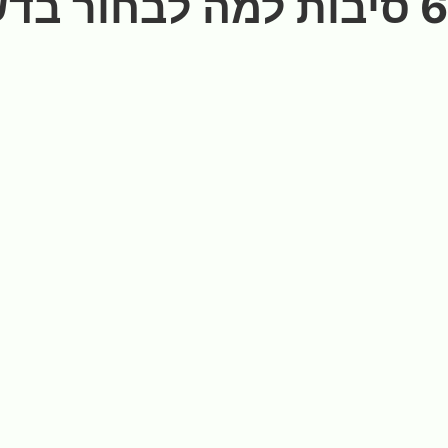
6 סיבות למה לבחור בדשא סינטטי – החלום שמתגשם!