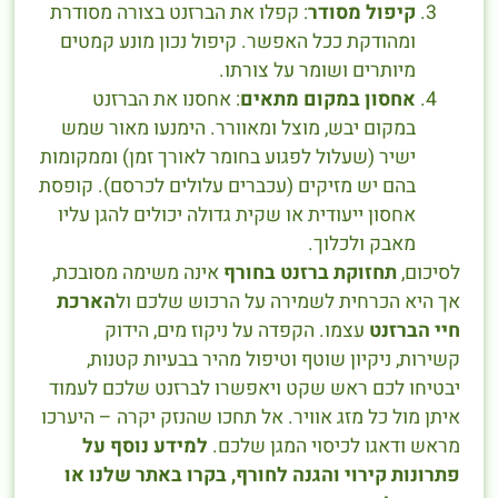
קיפול מסודר
: קפלו את הברזנט בצורה מסודרת
ומהודקת ככל האפשר. קיפול נכון מונע קמטים
מיותרים ושומר על צורתו.
אחסון במקום מתאים
: אחסנו את הברזנט
במקום יבש, מוצל ומאוורר. הימנעו מאור שמש
ישיר (שעלול לפגוע בחומר לאורך זמן) וממקומות
בהם יש מזיקים (עכברים עלולים לכרסם). קופסת
אחסון ייעודית או שקית גדולה יכולים להגן עליו
מאבק ולכלוך.
לסיכום,
תחזוקת ברזנט בחורף
אינה משימה מסובכת,
אך היא הכרחית לשמירה על הרכוש שלכם ול
הארכת
חיי הברזנט
עצמו. הקפדה על ניקוז מים, הידוק
קשירות, ניקיון שוטף וטיפול מהיר בבעיות קטנות,
יבטיחו לכם ראש שקט ויאפשרו לברזנט שלכם לעמוד
איתן מול כל מזג אוויר. אל תחכו שהנזק יקרה – היערכו
מראש ודאגו לכיסוי המגן שלכם.
למידע נוסף על
פתרונות קירוי והגנה לחורף, בקרו באתר שלנו או