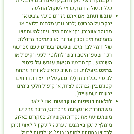
רק במקרה של נזק נרחב, קרעים רבים או בלייה
כללית של החומר, כדאי לשקול החלפה.
עובש וטחב
: אם אתם מזהים כתמי עובש או
ירקת על הברזנט (לרוב נובע מלחות כלואה או
מחוסר אוורור), נקו אותם מיד. ניתן להשתמש
בתמיסת מים וסבון עדינה, או בתמיסה מדוללת
של חומץ לבן ומים. שפשפו בעדינות עם מברשת
רכה, שטפו היטב ויבשו לחלוטין לפני הקיפול או
השימוש. כך תבצעו
מניעת עובש על כיסוי
ברזנט
ביעילות. גם חשוב לדאוג לאוורור מתחת
לכיסוי ככל הניתן (לדוגמה, על ידי יצירת רווחים
קטנים בין הברזנט לציוד, או קיפול חלקי בימים
יבשים ושמשיים).
לולאות רופפות או קרועות
: אם לולאה
משתחררת או נקרעת מהברזנט, הדבר מחליש
משמעותית את נקודת הקשירה. במקרים כאלה,
מומלץ לתקן באמצעות ערכה לתיקון לולאות (ניתן
לרכוש בחנויות לחומרי בניין) או לפנות לבעל