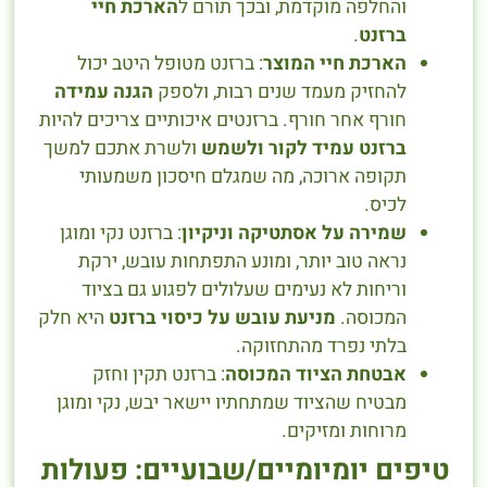
והחלפה מוקדמת, ובכך תורם ל
הארכת חיי
ברזנט
.
הארכת חיי המוצר
: ברזנט מטופל היטב יכול
להחזיק מעמד שנים רבות, ולספק
הגנה עמידה
חורף אחר חורף. ברזנטים איכותיים צריכים להיות
ברזנט עמיד לקור ולשמש
ולשרת אתכם למשך
תקופה ארוכה, מה שמגלם חיסכון משמעותי
לכיס.
שמירה על אסתטיקה וניקיון
: ברזנט נקי ומוגן
נראה טוב יותר, ומונע התפתחות עובש, ירקת
וריחות לא נעימים שעלולים לפגוע גם בציוד
המכוסה.
מניעת עובש על כיסוי ברזנט
היא חלק
בלתי נפרד מהתחזוקה.
אבטחת הציוד המכוסה
: ברזנט תקין וחזק
מבטיח שהציוד שמתחתיו יישאר יבש, נקי ומוגן
מרוחות ומזיקים.
טיפים יומיומיים/שבועיים: פעולות