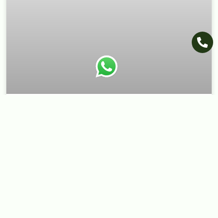
מה הלקוח צריך לעשות לאחר
התקנת דשא סינטטי סול?
מדריך ולוח זמנים לטיפול
עתידי
התקנת דשא סינטטי סול בחצר פרטית
המשיכו לקרוא ◁