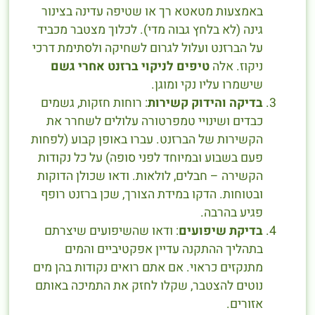
באמצעות מטאטא רך או שטיפה עדינה בצינור
גינה (לא בלחץ גבוה מדי). לכלוך מצטבר מכביד
על הברזנט ועלול לגרום לשחיקה ולסתימת דרכי
ניקוז. אלה
טיפים לניקוי ברזנט אחרי גשם
שישמרו עליו נקי ומוגן.
בדיקה והידוק קשירות
: רוחות חזקות, גשמים
כבדים ושינויי טמפרטורה עלולים לשחרר את
הקשירות של הברזנט. עברו באופן קבוע (לפחות
פעם בשבוע ובמיוחד לפני סופה) על כל נקודות
הקשירה – חבלים, לולאות. ודאו שכולן הדוקות
ובטוחות. הדקו במידת הצורך, שכן ברזנט רופף
פגיע בהרבה.
בדיקת שיפועים
: ודאו שהשיפועים שיצרתם
בתהליך ההתקנה עדיין אפקטיביים והמים
מתנקזים כראוי. אם אתם רואים נקודות בהן מים
נוטים להצטבר, שקלו לחזק את התמיכה באותם
אזורים.