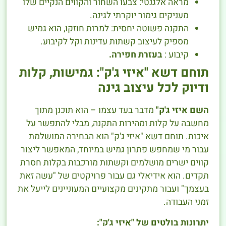
מראה אלגנטי: צבעו השחור והקווים הנקיים שלו
מעניקים גימור יוקרתי לגינה.
התקנה פשוטה יחסית: למרות חוזקו, הוא גמיש
מספיק לעיצוב קשתות עדינות וקל לקיבוע.
קיבוע :
בעזרת חפירה.
תוחם דשא "איזי ג'ק": גמישות, קלות
ודיוק לכל עיצוב גינה
השם איזי ג'ק"
מדבר בעד עצמו – הוא תוכנן מתוך
מחשבה על קלות ומהירות התקנה, מבלי להתפשר על
איכות. תוחם דשא "איזי ג'ק" הוא הבחירה המושלמת
עבור מי שמחפש פתרון גמיש במיוחד, המאפשר ליצור
קווים ישרים מושלמים וקשתות מורכבות בקלות חסרת
תקדים. הוא אידיאלי גם עבור פרויקטים של "עשה זאת
בעצמך" ועבור מתקינים מקצועיים המעוניינים לייעל את
זמני העבודה.
יתרונות בולטים של "איזי ג'ק":