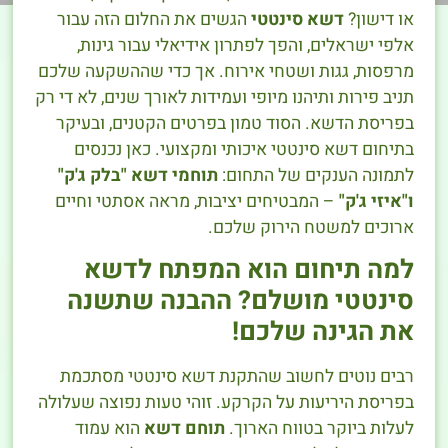
או דישון?
דשא סינטטי
הגשים את החלום הזה עבור
אלפי ישראלים, והפך לפתרון אידיאלי עבור גינות,
מרפסות, גגות ושטחי אירוח. אך כדי שההשקעה שלכם
תניב פירות ותיהנו מיופי ועמידות לאורך שנים, לא די רק
בפריסת הדשא. הסוד טמון בפרטים הקטנים, ובעיקר
בתיחום דשא סינטטי איכותי ומקצועי. כאן נכנסים
לתמונה הענקים של התחום:
תוחמי דשא "בלק ג'ק"
ו"איזי ג'ק"
– המבטיחים יציבות, מראה אסתטי וחיים
ארוכים למשטח הירוק שלכם.
למה תיחום הוא המפתח לדשא
סינטטי מושלם? ההבנה שתשנה
את הגינה שלכם!
רבים נוטים לחשוב שהתקנת דשא סינטטי מסתכמת
בפריסת היריעות על הקרקע. זוהי טעות נפוצה שעלולה
לעלות ביוקר בטווח הארוך.
תוחם דשא
הוא עמוד