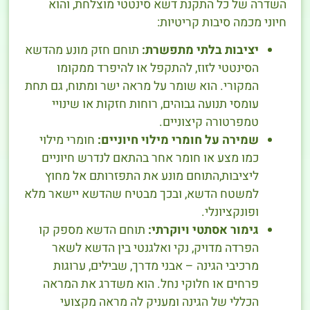
השדרה של כל התקנת דשא סינטטי מוצלחת, והוא
חיוני מכמה סיבות קריטיות:
יציבות בלתי מתפשרת:
תוחם חזק מונע מהדשא
הסינטטי לזוז, להתקפל או להיפרד ממקומו
המקורי. הוא שומר על מראה ישר ומתוח, גם תחת
עומסי תנועה גבוהים, רוחות חזקות או שינויי
טמפרטורה קיצוניים.
שמירה על חומרי מילוי חיוניים:
חומרי מילוי
כמו מצע או חומר אחר בהתאם לנדרש חיוניים
ליציבות,התוחם מונע את התפזרותם אל מחוץ
למשטח הדשא, ובכך מבטיח שהדשא יישאר מלא
ופונקציונלי.
גימור אסתטי ויוקרתי:
תוחם הדשא מספק קו
הפרדה מדויק, נקי ואלגנטי בין הדשא לשאר
מרכיבי הגינה – אבני מדרך, שבילים, ערוגות
פרחים או חלוקי נחל. הוא משדרג את המראה
הכללי של הגינה ומעניק לה מראה מקצועי