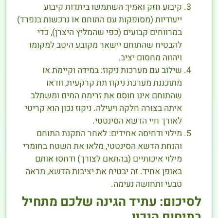
קיבוע חזק ואמין: השתמשו ביתדות קיבוע
ייעודיות (מסופקות עם התוחם או נרכשות בנפרד)
במרווחים קבועים (כפי שהמליץ היצרן), כדי
להבטיח שהתוחם יישאר מקובע היטב למקומו
ויהווה מחסום יציב.
שילוב עם מערכות ניקוז: במידה וקיימת או
מתוכננת מערכת ניקוז תת קרקעית, וודאו
שהתוחם אינו חוסם את זרימת המים ומשתלב
איתה בצורה חלקה ויעילה. ניקוז נכון הוא קריטי
לאורך חיי הדשא הסינטטי.
מילוי ודחיסה אחידים: לאחר התקנת התוחם
והנחת הדשא הסינטטי, מלאו את השטח בחומרי
מילוי איכותיים (בהתאם לצורך) ודחסו אותם
באופן אחיד. זה יבטיח את יציבות הדשא, מראה
טבעי ותחושה נעימה.
לסיכום: עתיד הגינה שלכם מתחיל
בתיחום הנכון