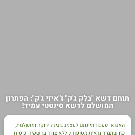
תוחם דשא "בלק ג'ק" ו"איזי ג'ק": הפתרון
המושלם לדשא סינטטי עמיד!
האם אי פעם דמיינתם לעצמכם גינה ירוקה ומושלמת,
כזו שתמיד נראית מטופחת, ללא צורך בהשקיה, כיסוח