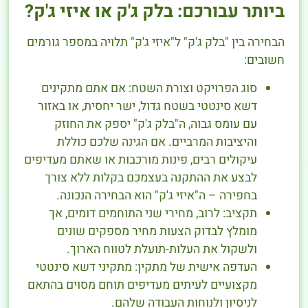
ביותר עבורכם: בלק ג'ק או איזי ג'ק?
הבחירה בין "בלק ג'ק" ל"איזי ג'ק" תלויה במספר גורמים
חשובים:
סוג הפרויקט וצורת השטח: אם אתם מתקינים
דשא סינטטי בשטח גדול, ישר יחסית, או באזור
עם עומס גבוה, ה"בלק ג'ק" יספק את החוזק
והיציבות המרביים. אם הגינה שלכם כוללת
עיקולים רבים, פינות מורכבות או שאתם מעדיפים
לבצע את ההתקנה בעצמכם בקלות ללא צורך
בחפירה – ה"איזי ג'ק" הוא הבחירה הנכונה.
תקציב: לרוב, מחירי שני התוחמים דומים, אך
מומלץ לבדוק הצעות מחיר מספקים שונים
ולשקול את העלות-תועלת לטווח הארוך.
העדפה אישית של מתקין: מתקיני דשא סינטטי
מקצועיים לעיתים מעדיפים תוחם מסוים בהתאם
לניסיון ולנוחות העבודה שלהם.