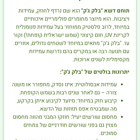
תוחם דשא "בלק ג'ק"
הוא שם נרדף לחוזק, עמידות
ויציבות. הוא מיוצר מחומרים פולימריים איכותיים
במיוחד, לרוב פלסטיק ממוחזר בעל עמידות פנומנלית
לקרינת UV, חום קיצוני (שמש ישראלית קופחת!) וקור
עז. "בלק ג'ק" מתאים במיוחד לשטחים גדולים, אזורים
עם תנועה רבה או במקרים בהם נדרשת עמידות
מקסימלית לשנים ארוכות.
יתרונות בולטים של "בלק ג'ק":
עמידות אבסולוטית: אינו נסדק, מתפורר או משנה
צורה – גם לאחר שנים רבות בשמש הקופחת.
קיבוע חזק במיוחד: מיועד לקיבוע איתן בקרקע,
מה שמבטיח אפס תזוזות של הדשא.
מחסום שורשים יעיל: חוזקו המבני מהווה מחסום
מצוין גם בפני שורשים חודרניים של צמחים
סמוכים.