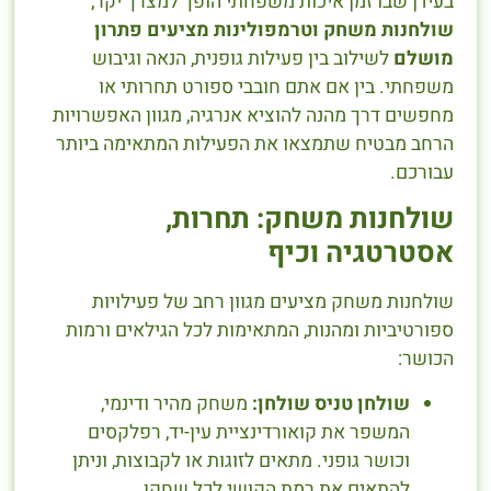
בעידן שבו זמן איכות משפחתי הופך למצרך יקר,
שולחנות משחק וטרמפולינות מציעים פתרון
מושלם
לשילוב בין פעילות גופנית, הנאה וגיבוש
משפחתי. בין אם אתם חובבי ספורט תחרותי או
מחפשים דרך מהנה להוציא אנרגיה, מגוון האפשרויות
הרחב מבטיח שתמצאו את הפעילות המתאימה ביותר
עבורכם.
שולחנות משחק: תחרות,
אסטרטגיה וכיף
שולחנות משחק מציעים מגוון רחב של פעילויות
ספורטיביות ומהנות, המתאימות לכל הגילאים ורמות
הכושר:
שולחן טניס שולחן:
משחק מהיר ודינמי,
המשפר את קואורדינציית עין-יד, רפלקסים
וכושר גופני. מתאים לזוגות או לקבוצות, וניתן
להתאים את רמת הקושי לכל שחקן.