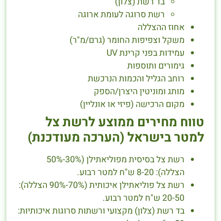
בד רשת (צלון)
רשת סרוגה לעומת ארוגה
אחוז ההצללה
משקל וצפיפות החומר (גרם/מ"ר)
עמידות בפני קרינת UV
גימורים ותוספות
רוחב הגליל והכמות הנרכשת
מותג ומוניטין היצרן/הספק
מקום הרכישה (פיזי או אונליין)
טווח מחירים ממוצע לרשת צל
למטר בישראל (הערכה מעודכנת)
רשת צל בסיסית מפוליאתילן (30%-50%
הצללה): 8-20 ש"ח למטר רבוע.
רשת צל פוליאתילן איכותית (70%-90% הצללה):
20-50 ש"ח למטר רבוע.
בד רשת (צלון) מקצועי ורשתות סרוגות איכותיות: