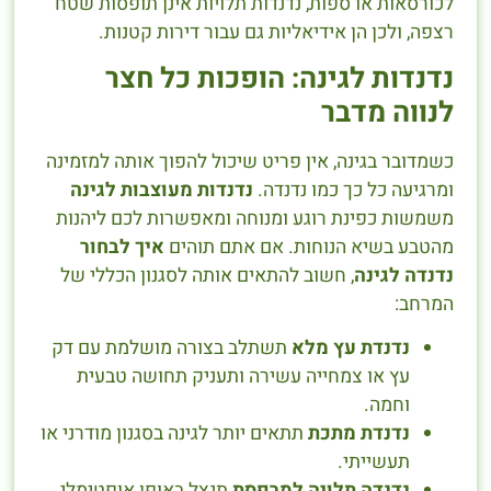
לכורסאות או ספות, נדנדות תלויות אינן תופסות שטח
רצפה, ולכן הן אידיאליות גם עבור דירות קטנות.
נדנדות לגינה: הופכות כל חצר
לנווה מדבר
כשמדובר בגינה, אין פריט שיכול להפוך אותה למזמינה
ומרגיעה כל כך כמו נדנדה.
נדנדות מעוצבות לגינה
משמשות כפינת רוגע ומנוחה ומאפשרות לכם ליהנות
מהטבע בשיא הנוחות. אם אתם תוהים
איך לבחור
נדנדה לגינה
, חשוב להתאים אותה לסגנון הכללי של
המרחב:
נדנדת עץ מלא
תשתלב בצורה מושלמת עם דק
עץ או צמחייה עשירה ותעניק תחושה טבעית
וחמה.
נדנדת מתכת
תתאים יותר לגינה בסגנון מודרני או
תעשייתי.
נדנדה תלויה למרפסת
תנצל באופן אופטימלי