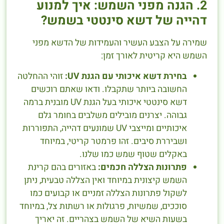
2. הגנה מפני השמש: איך למנוע
דהייה של דשא סינטטי בשמש?
שמירה על הצבע העשיר והעמידות של הדשא מפני
השמש היא קריטית לאורך זמן:
בחירת דשא איכותי עם הגנת UV:
זוהי ההחלטה
החשובה ביותר שתקבלו. ודאו שאתם רוכשים
דשא סינטטי איכותי בעל הגנת UV מובנית ברמה
גבוהה. יצרנים מובילים משלבים בחומר גלם
איכותיים ומייצבי UV שמונעים דהייה, התפוררות
ושביררת סיבים. זהו פרמטר קריטי, במיוחד
באקלים שטוף שמש כמו שלנו.
פתרונות הצללה חכמים:
באזורים בהם קרינת
השמש קיצונית במיוחד ואין הצללה טבעית, ניתן
לשקול פתרונות הצללה זמניים או קבועים כמו
סוככים, שמשיות, פרגולות או רשתות צל, במיוחד
בשעות השיא של השמש בצהריים. זה יאריך