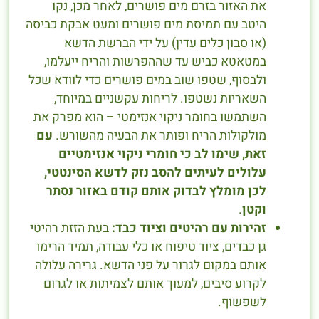
את האזור בזרם מים פושרים, לאחר מכן, נקו
היטב עם תמיסת מים פושרים ומעט אבקת כביסה
(או סבון כלים עדין) על ידי הברשת הדשא
במטאטא כביש עד שההפרשות והריח ייעלמו,
ולבסוף, שטפו שוב במים פושרים כדי לוודא שכל
השאריות נשטפו. לריחות עקשניים במיוחד,
השתמשו בחומר ניקוי אנזימטי – הוא מפרק את
מולקולות הריח ופותר את הבעיה מהשורש.
עם
זאת, שימו לב כי חומרי ניקוי אנזימטיים
עלולים לעיתים להסב נזק לדשא הסינטטי,
לכן מומלץ לבדוק אותם קודם באזור נסתר
וקטן
.
זהירות עם רהיטים וציוד כבד:
בעת הזזת רהיטי
גן כבדים, ציוד טיפוח או כלי עבודה, תמיד הרימו
אותם במקום לגרור על פני הדשא. גרירה עלולה
לקרוע סיבים, למעוך אותם לצמיתות או לגרום
לשפשוף.