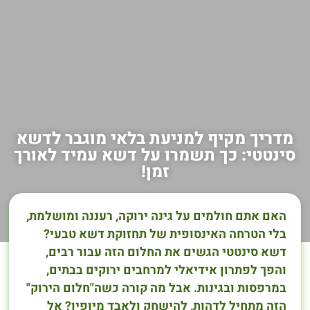
מדריך מקיף למניעת בלאי מוגבר לדשא
סינטטי: כך תשמרו על דשא עמיד לאורך
זמן!
האם אתם חולמים על גינה ירוקה, רעננה ומושלמת,
בלי הטרחה האינסופית של תחזוקת דשא טבעי?
דשא סינטטי הגשים את החלום הזה עבור רבים,
והפך לפתרון אידיאלי למרחבים ירוקים בבתים,
במרפסות ובגינות. אבל מה קורה כשה"חלום הירוק"
הזה מתחיל לדהות, להישחק ולאבד מיופיו? אל