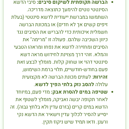
הברשה תקופתית לשיקום סיבים:
סיבי הדשא
הסינטטי נוטים להימעך כתוצאה מדריכה.
השתמשו במברשת ייעודית לדשא סינטטי (בעלת
זיפים קשים אך לא חדים) או במכונת הברשה
חשמלית איכותית כדי להבריש את הסיבים נגד
כיוון השכיבה שלהם. פעולה זו "מרימה" את
הסיבים ומחזירה לדשא את נפחו ומראהו הטבעי
והמלא. זוהי דרך מצוינת לחידוש מראה דשא
סינטטי דהוי או שחוק קלות. מומלץ לבצע זאת
פעם בחודש-חודשיים, תלוי ברמת השימוש,
זהירות
: לעתים מכונת הברשה לא מקצועית
עלולה
להסב נזק בלתי הפיך לדשא
.
שטיפה במים להסרת אבק:
מדי פעם, במיוחד
לאחר תקופה יבשה ואביקה, מומלץ לשטוף את
הדשא במים קרים (בזרם עדין ולא בלחץ גבוה). זה
יסייע להסיר לכלוך עדין וישאיר את הדשא נקי
ורענן. ודאו תמיד שיש ניקוז תקין.