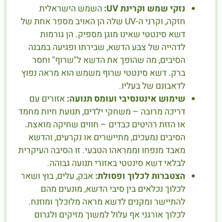
נזקי שמש וקרינת UV:
השמש הישראלית
חזקה, וקרני ה-UV שלה הן האויב מספר אחת של
דשא סינטטי שאינו מוגן מספיק. הן גורמות
לדהייה של צבע הדשא, שבירתו ופגיעה במבנה
הסיבים, מה שהופך את הדשא ל"שרוף" וחסר
ברק. דשא סינטטי שרוף משמש הוא מראה נפוץ
לדאבונם של בעליו.
שימוש אינטנסיבי ועומס תנועה:
אזורים עם
דריכה מרובה – משחקי ילדים, תנועת חיות מחמד
או הזזת רהיטים כבדים – חווים שחיקה מואצת.
הסיבים נמעכים, מתיישרים או נקרעים, והדשא
מאבד מנפחו וממראהו הטבעי. זו הסיבה העיקרית
לבלאי דשא סינטטי באזורי תנועה גבוהה.
הצטברות לכלוך ופסולת:
אבק, עלים, בוץ ושאר
לכלוך נכלאים בין סיבי הדשא, מונעים מהם
להתיישר ומקנים לדשא מראה מלוכלך ומוזנח.
לכלוך אורגני אף עלול למשוך מזיקים ולגרום