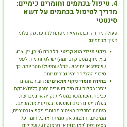
4. טיפול בכתמים וחומרים כימיים:
מדריך לטיפול בכתמים על דשא
סינטטי
פעולה מהירה ונכונה היא המפתח למניעת נזק בלתי
הפיך מכתמים:
ניקוי מיידי הוא קריטי:
כל כתם (שמן, יין, צבע,
בוץ, מזון, מסטיק וכדומה) יש לנקות מיד, לפני
שייספג או יתייבש. ככל שתפעלו מהר יותר, כך
סיכויי ההצלחה יהיו גבוהים יותר.
בחירת חומרי ניקוי מתאימים:
רוב הכתמים
יוסרו בקלות עם מים פושרים וסבון כלים/אבקת
כביסה. השתמשו במטלית נקייה או במברשת
בעלת זיפים רכים ושפשפו בעדינות את הכתם.
הימנעו בתכלית האיסור מחומרי ניקוי אגרסיביים,
ממיסים, חומצות, אקונומיקה או כל חומר על
בסיס נפט (כמו בנזין או טרפנטין), שעלולים