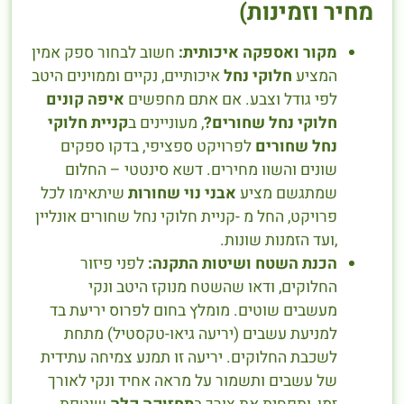
מחיר וזמינות)
מקור ואספקה איכותית:
חשוב לבחור ספק אמין
המציע
חלוקי נחל
איכותיים, נקיים וממוינים היטב
לפי גודל וצבע. אם אתם מחפשים
איפה קונים
חלוקי נחל שחורים?
, מעוניינים ב
קניית חלוקי
נחל שחורים
לפרויקט ספציפי, בדקו ספקים
שונים והשוו מחירים. דשא סינטטי – החלום
שמתגשם מציע
אבני נוי שחורות
שיתאימו לכל
פרויקט, החל מ -קניית חלוקי נחל שחורים אונליין
,ועד הזמנות שונות.
הכנת השטח ושיטות התקנה:
לפני פיזור
החלוקים, ודאו שהשטח מנוקז היטב ונקי
מעשבים שוטים. מומלץ בחום לפרוס יריעת בד
למניעת עשבים (יריעה גיאו-טקסטיל) מתחת
לשכבת החלוקים. יריעה זו תמנע צמיחה עתידית
של עשבים ותשמור על מראה אחיד ונקי לאורך