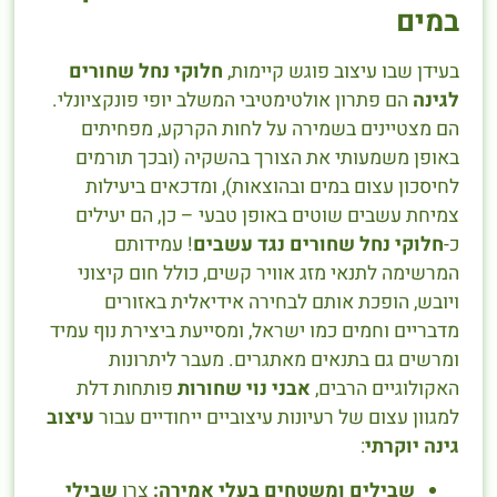
במים
בעידן שבו עיצוב פוגש קיימות,
חלוקי נחל שחורים
לגינה
הם פתרון אולטימטיבי המשלב יופי פונקציונלי.
הם מצטיינים בשמירה על לחות הקרקע, מפחיתים
באופן משמעותי את הצורך בהשקיה (ובכך תורמים
לחיסכון עצום במים ובהוצאות), ומדכאים ביעילות
צמיחת עשבים שוטים באופן טבעי – כן, הם יעילים
כ-
חלוקי נחל שחורים נגד עשבים
! עמידותם
המרשימה לתנאי מזג אוויר קשים, כולל חום קיצוני
ויובש, הופכת אותם לבחירה אידיאלית באזורים
מדבריים וחמים כמו ישראל, ומסייעת ביצירת נוף עמיד
ומרשים גם בתנאים מאתגרים. מעבר ליתרונות
האקולוגיים הרבים,
אבני נוי שחורות
פותחות דלת
למגוון עצום של רעיונות עיצוביים ייחודיים עבור
עיצוב
גינה יוקרתי
:
שבילים ומשטחים בעלי אמירה:
צרו
שבילי