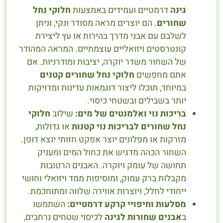
גינה
דרמטיים ועמידים באמצעות
חלוקי נחל
שחורים
. הם יוצרים מראה מסודר ונקי, וניתן
לשלבם עם אבני מדרך בהירות או עץ ליצירת
קונטרסטים ויזואליים עוצמתיים. המראה המהודר
של השחור משדר יוקרה, יציבות ומודרניות. אם
אתם מחפשים
חלוקי נחל שחורים קטנים
במיוחד, תוכלו ליצור דוגמאות עדינות ומדויקות
יותר בשבילים ובשטחי כיסוי.
בריכות נוי ואלמנטים של מים:
שילוב
חלוקי
נחל שחורים לבריכות נוי קטנות
או גדולות,
מזרקות או מפלונים יוצר אפקט חזותי יוצא דופן.
השחור הכהה מדגיש את כחול המים ומעניק
תחושה של עומק ויוקרה. האבנים הרטובות
מקבלות ברק עמוק, ומוסיפות ממד ויזואלי וחושי
ייחודי לחלל, ויוצרות אווירה שלווה ומתוחכמת.
מסלעות וחיפויי קרקע דרמטיים:
השתמשו
ב
אבנים שחורות לגינה
לכיסוי שטחים נרחבים,