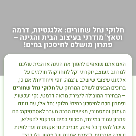
חלוקי נחל שחורים: אלגנטיות, דרמה
וטאץ' מודרני בעיצוב הבית והגינה –
פתרון מושלם לחיסכון במים!
האם אתם שואפים להפוך את הגינה או הבית שלכם
למרחב מעוצב, יוקרתי וקל לתחזוקה? חולמים על
אלמנט עיצובי שישלב עוצמה, יופי וייחודיות? אם כן,
ברוכים הבאים לעולם המרתק של
חלוקי נחל שחורים
– הבחירה המובילה ליצירת מראה דרמטי, נקי ועכשווי,
ופתרון חכם לחיסכון במים! חלוקי נחל אלו, עם גוונם
העמוק והמסתורי, מציעים הרבה מעבר לאסתטיקה: הם
פתרון עמיד במיוחד, חסכוני במים ופרקטי להפליא,
שיכול להפוך כל פינה, מבריכת נוי אקזוטית ועד לפינת
ישיבה אורבנית, ליצירת אמנות של ממש. גלו כיצד