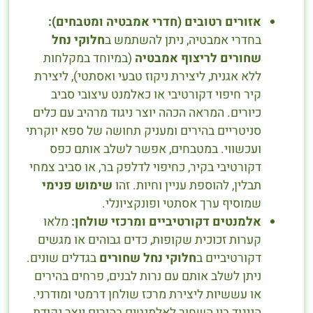
אזורים רטובים (חדרי אמבטיה ומטבחים):
בחדרי אמבטיה, ניתן להשתמש ב
חלוקי נחל
שחורים לריצוף אמבטיה
(במיוחד במקלחות
ללא אגנית, ליצירת ניקוז טבעי ואסתטי), ליצירת
קיר חיפוי דקורטיבי או כאלמנט עיצובי סביב
כיורים. המראה הכהה יוצר ניגוד מרהיב עם כלים
סניטריים בהירים ומעניק תחושה של ספא יוקרתי
ועכשווי. במטבחים, אפשר לשלב אותם כפס
דקורטיבי בקיר, כחיפוי לדלפק בר, או סביב צמחי
תבלין, להוספת עניין וחיות. זהו
שימוש פנימי
שמוסיף ערך אסתטי ופונקציונלי.
אלמנטים דקורטיביים ומרכזי שולחן:
מלאו
קערות זכוכית שקופות, כדים גבוהים או מגשים
דקורטיביים ב
חלוקי נחל שחורים
בגדלים שונים.
ניתן לשלב אותם עם נרות לבנים, פרחים בהירים
או עששיות ליצירת מרכז שולחן דרמטי ומודרני.
הניגוד בין השחור לאלמנטים בהירים יוצר נקודת