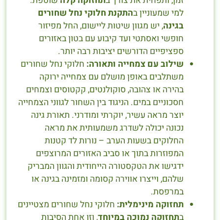
זמן, ותפחית את צורך ב
תחזוקה קלה
שוטפת.
למי שמעוניין ב
התקנת חלוקי נחל שחורים
בגינה
, יש מגוון שיטות ליישום, החל מפיזור
חופשי ואסתטי ועד קיבוע עם בטון באזורים
ספציפיים הדורשים יציבות רבה יותר.
שילוב עם צמחייה ותאורה:
חלוקי נחל שחורים
משתלבים באופן מושלם עם צמחייה ירוקה
בהירה או צהובה, סוקולנטים, קקטוסים וצמחים
חסכוניים במים. הניגוד בין השחור לגווני הצמחייה
יוצר מראה עשיר, יוקרתי ומודרני. תאורת גינה
נכונה יכולה לשדרג משמעותית את מראה
החלוקים בשעות הערב – נורות לד קטנות
המפוזרות בתוך או סביב האזורים המרוצפים
ידגישו את הטקסטורה הייחודית והגוון המבריק
שלהם, וייצרו אווירה קסומה ומזמינה בגינה או
במרפסת.
תחזוקה מינימלית:
חלוקי נחל שחורים מצטיינים
ב
תחזוקה נמוכה במיוחד
, וזו אחת הסיבות