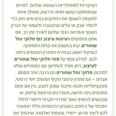
העיקריות לפופולריות העצומה שלהם. למרות
שהתחזוקה כמעט ואינה נדרשת, מומלץ אחת
לתקופה לשטוף את החלוקים בזרם מים חזק כדי
להסיר אבק או עלים שהצטברו ולשמור על הברק
הטבעי והמראה הנקי שלהם לאורך זמן רב. אם
אתם מחפשים
רעיונות עיצוב נוף חלוקי נחל
שחורים
, קחו בחשבון את קלות התחזוקה
כשיקול חשוב בבחירת הפתרון המתאים ביותר
לכם. למידע נוסף על
סוגי חלוקי נחל שחורים
לעיצוב
, ניתן תמיד להתייעץ עם המומחים שלנו.
לסיכום,
חלוקי נחל שחורים
הם הרבה יותר מסתם
אבנים – הם פתרון עיצובי מקיף המשלב יופי דרמטי,
פונקציונליות חכמה וחיבור עמוק לטבע. בין אם אתם
מתכננים גינה חדשה, משדרגים מרפסת קיימת, או
מבקשים להוסיף טאץ' מודרני יוקרתי וייחודי לחלל
הפנימי של ביתכם, האבנים הרבגוניות הללו יאפשרו
לכם ליצור מרחב ייחודי, עוצמתי ואלגנטי, שיהפוך את