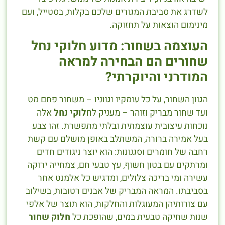
לשדרג את סביבת המגורים שלכם בקלות, בסטייל, ועם
מינימום הוצאות על תחזוקה.
העוצמה בשחור: מדוע חלוקי נחל
שחורים הם הבחירה למראה
המודרני והיוקרתי?
הגוון השחור, על כל עומקיו וגווניו – משחור פחם מט
ועד שחור מבריק וזוהר – מעניק ל
חלוקי נחל
אלה
נוכחות עיצובית עוצמתית ובלתי מתפשרת. זהו צבע
בעל אמירה ברורה, המשתלב באופן מושלם עם קשת
רחבה של חומרים וסגנונות: הוא יוצר ניגודים חדים
ומרתקים עם בטון חשוף, עץ טבעי חם, צמחייה ירוקה
עשירה ומי בריכה צלולים, ומדגיש כל אלמנט אחר
בסביבתו. המראה המבריק של אבנים רטובות, בשילוב
עם צורותיהן המעוגלות והחלקות, הוא תוצר של אלפי
שנות שחיקה טבעית במים, שהופכת כל
חלוק שחור