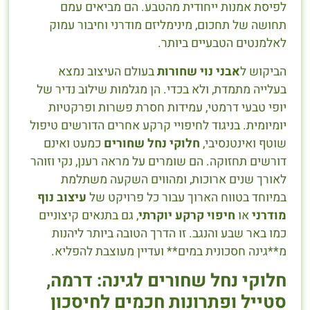
לפיסת אמנות ייחודית מהטבע. הם מביאים עמם
תחושה של תחכום, מינימליזם מודרני וחיבור עמוק
לאלמנטים הטבעיים ביותר.
הביקוש ל
אבני נוי שחורות
בעולם העיצוב נמצא
בעלייה מתמדת, ולא בכדי. הן מגלמות שילוב נדיר של
יופי טבעי דרמטי, עמידות חסרת פשרות ופרקטיות
יומיומית. בניגוד לחיפויי קרקע אחרים הדורשים טיפול
שוטף ואינטנסיבי,
חלוקי נחל שחורים
כמעט ואינם
דורשים תחזוקה. הם שומרים על מראה רענן, נקי וזוהר
לאורך שנים ארוכות, ומהווים השקעה משתלמת
במיוחד בטווח הארוך עבור כל פרויקט של
עיצוב נוף
מודרני
או
חיפוי קרקע יוקרתי
, גם בתנאים קיצוניים
כמו באר שבע והנגב. זו הדרך הטובה ביותר ליהנות
מ**גינה חסכונית במים** ועדיין מעוצבת להפליא.
חלוקי נחל שחורים לגינה: דרמה,
סטייל ופתרונות חכמים לחיסכון