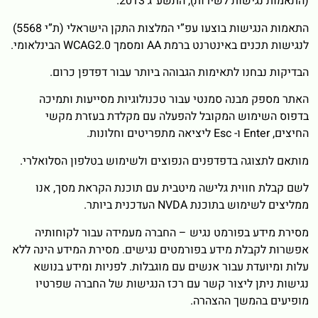
(התאמות נגישות לשירות), התשע”ג 2013.
התאמות הנגישות בוצעו עפ”י המלצות התקן הישראלי (ת”י 5568)
לנגישות תכנים באינטרנט ברמת AA ומסמך WCAG2.0 הבינלאומי.
הבדיקות נבחנו לתאימות הגבוהה ביותר עבור דפדפן כרום.
האתר מספק מבנה סמנטי עבור טכנולוגיות מסייעות ותמיכה
בדפוס השימוש המקובל להפעלה עם מקלדת בעזרת מקשי
החיצים, Enter ו- Esc ליציאה מתפריטים וחלונות.
מותאם לתצוגה בדפדפנים הנפוצים ולשימוש בטלפון הסלואלרי.
לשם קבלת חווית גלישה מיטבית עם תוכנת הקראת מסך, אנו
ממליצים לשימוש בתוכנת NVDA העדכנית ביותר.
מסירת מידע בפורמט נגיש – החברה מעמידה עבור לקוחותיה
אפשרות לקבלת מידע בפורמטים נגישים. מסירת המידע הינה ללא
עלות ומיועדת עבור אנשים עם מוגבלות. לפניות ומידע בנושא
נגישות ניתן ליצור קשר עם רכז הנגישות של החברה שפרטיו
מופיעים בהמשך ההצהרה.