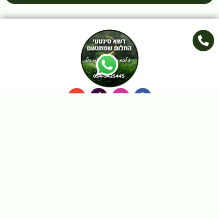
ספק מורשה משהב"ט - מספר ספק 0011034172
10% הנחה קבועה במעמד חיוב כרטיס אשראי
"חבר"
מכבדים כרטיסי אשראי, bit ו-PayBox
הגעה בתיאום טלפוני מראש
מפת אתר
דף הבית
אודות
מחשבון
קטלוגים