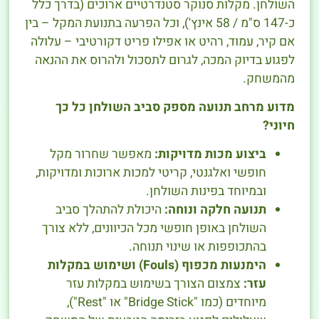
השולחן. מקלות סנוקר סטנדרטיים ארוכים (בדרך כלל
כ-147 ס"מ / 58 אינץ'), וכל הפרעה בתנועת המקל – בין
אם קיר, עמוד, רהיט או אפילו פריט דקורטיבי – עלולה
לפגוע בדיוק המכה, לגרום לתסכול ולהרוס את ההנאה
מהמשחק.
מדוע מרחב תנועה מספק סביב השולחן כל כך
חיוני?
ביצוע מכות מדויקות:
מאפשר שחרור מקל
חופשי ואלגנטי, קריטי למכות ארוכות ומדויקות,
ובמיוחד בפינות השולחן.
תנועה חלקה ונוחה:
היכולת להתהלך סביב
השולחן באופן חופשי מכל הכיוונים, ללא צורך
בהתכופפות או שינוי תנוחה.
הימנעות מכפוף (Fouls) ושימוש במקלות
עזר:
צמצום הצורך בשימוש במקלות עזר
מיוחדים (כמו "Bridge Stick" או "Rest"),