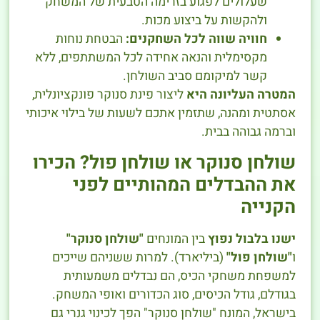
שעלולים לפגוע בזרימה הטבעית של המשחק
ולהקשות על ביצוע מכות.
חוויה שווה לכל השחקנים:
הבטחת נוחות
מקסימלית והנאה אחידה לכל המשתתפים, ללא
קשר למיקומם סביב השולחן.
המטרה העליונה היא
ליצור פינת סנוקר פונקציונלית,
אסתטית ומהנה, שתזמין אתכם לשעות של בילוי איכותי
וברמה גבוהה בבית.
שולחן סנוקר או שולחן פול? הכירו
את ההבדלים המהותיים לפני
הקנייה
ישנו בלבול נפוץ
בין המונחים
"שולחן סנוקר"
ו
"שולחן פול"
(ביליארד). למרות ששניהם שייכים
למשפחת משחקי הכיס, הם נבדלים משמעותית
בגודלם, גודל הכיסים, סוג הכדורים ואופי המשחק.
בישראל, המונח "שולחן סנוקר" הפך לכינוי גנרי גם