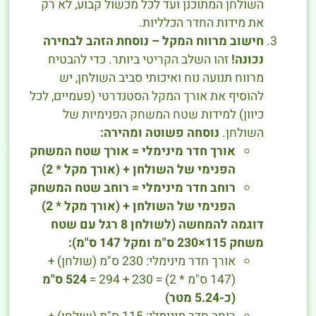
השולחן המתוכנן ועד לכל מכשול קבוע, לא רק
את מידות החדר הכלליות.
חישוב מרווח המקל – נוסחת הזהב לבחירה
נכונה!
זהו השלב הקריטי ביותר. כדי להבטיח
מרווח תנועה נוח ואיכותי סביב השולחן, יש
להוסיף את אורך המקל הסטנדרטי (פעמיים, לכל
כיוון) למידות שטח המשחק הפנימיות של
השולחן.
נוסחה פשוטה ומהירה:
אורך חדר מינימלי = אורך שטח המשחק
הפנימי של השולחן + (אורך מקל * 2)
רוחב חדר מינימלי = רוחב שטח המשחק
הפנימי של השולחן + (אורך מקל * 2)
דוגמה להמחשה (לשולחן 8 רגל עם שטח
משחק 115×230 ס"מ ומקל 147 ס"מ):
אורך חדר מינימלי: 230 ס"מ (שולחן) +
(147 ס"מ * 2) = 230 + 294 =
524 ס"מ
(כ-5.24 מטר)