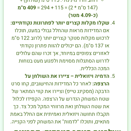
רוחב חדר מינימלי: 115 ס"מ (שולחן) +
(147 ס"מ * 2) = 115 + 294 =
409 ס"מ
(כ-4.09 מטר)
שקלו מקלות קצרים יותר לפתרונות נקודתיים:
אם המדידות מראות שהחלל גבולי במעט, תוכלו
לרכוש מקלות סנוקר קצרים יותר (לרוב 122 ס"מ
או 137 ס"מ). הם יכולים להוות פתרון נקודתי
לאזורים צפופים במיוחד, אך זכרו שהם עלולים
לדרוש הסתגלות מסוימת ולפגוע מעט בנוחות
המכה הכללית.
הדמיה ויזואלית – ציירו את השולחן על
הרצפה:
לאחר כל המדידות והחישובים, קחו סרט
הדבקה (מסקינג טייפ) וציירו את קווי המתאר של
שטח המשחק הנדרש על הרצפה. הקפידו לכלול
את שטח השולחן ואת מרווחי המקל מכל צד. כך
תקבלו תחושה ויזואלית ואמיתית אם החלל באמת
מתאים, ותוכלו "לדמות" את המשחק לפני הקנייה.