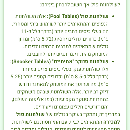
לשולחנות פול, אך חשוב להבחין ביניהם:
שולחנות פול (Pool Tables):
אלה השולחנות
הנפוצים והמתאימים יותר לשימוש ביתי ומסחרי.
הם בעלי כיסים רחבים יותר (בדרך כלל כ-11
ס"מ), כדורים גדולים יחסית (5.72 ס"מ) ומגוון
גדלים שמתאימים למרבית הבתים והדירות.
המשחק מהיר, דינמי ונגיש יותר לחובבים.
שולחנות סנוקר "אמיתיים" (Snooker Tables):
אלו שולחנות ענק, בעלי כיסים צרים במיוחד
(בדרך כלל כ-8.5 ס"מ) וכדורים קטנים יותר (5.25
ס"מ), מה שהופך את המשחק למאתגר ודורש
דיוק רב יותר. אלה השולחנות שבהם משחקים
בתחרויות סנוקר מקצועיות (כמו אליפות העולם),
והם דורשים חללים עצומים וייעודיים.
במדריך זה, נתמקד בעיקר בגדלים של
שולחנות פול
למכירה
המתאימים לבית, עם התייחסות גם לשולחנות
סנוקר מקצועיים לגופים ייעודיים. הגדלים נמדדים לרוב