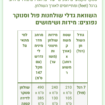
ברגל (feet) ומתייחסים לאורך השולחן.
השוואת גדלי שולחנות פול וסנוקר
נפוצים: מידות ושימושים
גודל
שטח
מידות
מרחב
למי
השול
משח
שולחן
חדר
מתאי
חן
ק
חיצוני
מינימ
ם?
(רגל)
(אורך
ות
לי
x
(משו
נדרש
רוחב)
ער)
(עם
משוע
מקל
ר
147
ס"מ)
7 רגל
210
240
490
שולחן
(פול)
ס"מ x
ס"מ x
ס"מ x
סנוקר
105
130
385
לדירה
ס"מ
ס"מ
ס"מ
קטנה