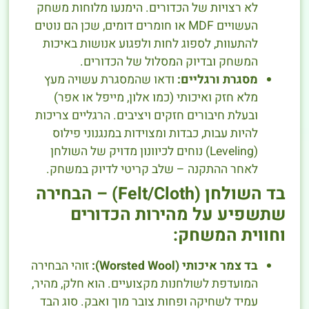
לא רצויות של הכדורים. הימנעו מלוחות משחק
העשויים MDF או חומרים דומים, שכן הם נוטים
להתעוות, לספוג לחות ולפגוע אנושות באיכות
המשחק ובדיוק המסלול של הכדורים.
מסגרת ורגליים:
ודאו שהמסגרת עשויה מעץ
מלא חזק ואיכותי (כמו אלון, מייפל או אפר)
ובעלת חיבורים חזקים ויציבים. הרגליים צריכות
להיות עבות, כבדות ומצוידות במנגנוני פילוס
(Leveling) נוחים לכיוונון מדויק של השולחן
לאחר ההתקנה – שלב קריטי לדיוק במשחק.
בד השולחן (Felt/Cloth) – הבחירה
שתשפיע על מהירות הכדורים
וחווית המשחק:
בד צמר איכותי (Worsted Wool):
זוהי הבחירה
המועדפת לשולחנות מקצועיים. הוא חלק, מהיר,
עמיד לשחיקה ופחות צובר מוך ואבק. סוג הבד