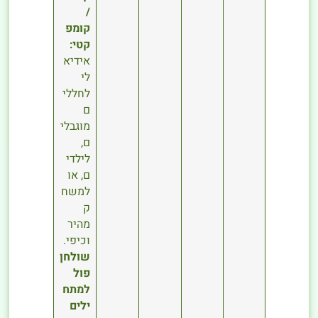
/
קומפ
קטי:
אידיא
לי
לחללי
ם
מוגבלי
ם,
לילדי
ם, או
למשח
ק
מהיר
וכיפי.
שולחן
פול
למתח
ילים