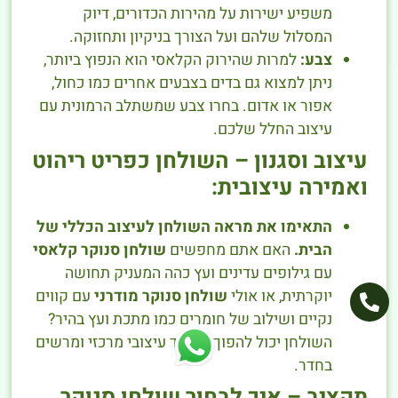
משפיע ישירות על מהירות הכדורים, דיוק
המסלול שלהם ועל הצורך בניקיון ותחזוקה.
צבע:
למרות שהירוק הקלאסי הוא הנפוץ ביותר,
ניתן למצוא גם בדים בצבעים אחרים כמו כחול,
אפור או אדום. בחרו צבע שמשתלב הרמונית עם
עיצוב החלל שלכם.
עיצוב וסגנון – השולחן כפריט ריהוט
ואמירה עיצובית:
התאימו את מראה השולחן לעיצוב הכללי של
הבית.
האם אתם מחפשים
שולחן סנוקר קלאסי
עם גילופים עדינים ועץ כהה המעניק תחושה
יוקרתית, או אולי
שולחן סנוקר מודרני
עם קווים
נקיים ושילוב של חומרים כמו מתכת ועץ בהיר?
השולחן יכול להפוך למוקד עיצובי מרכזי ומרשים
בחדר.
תקציב – איך לבחור שולחן סנוקר