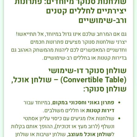
שולחנות סנוקר מיוחדים: פתרונות
יצירתיים לחללים קטנים
ורב-שימושיים
גם אם המרחב שלכם אינו גדול במיוחד, אל תתייאשו!
יצרני שולחנות סנוקר מציעים פתרונות חכמים
וחדשניים המאפשרים לכם ליהנות מהמשחק האהוב גם
בדירות קטנות או בחללים רב-שימושיים.
שולחן סנוקר דו-שימושי
(Convertible Table) – שולחן אוכל,
שולחן סנוקר:
פתרון גאוני וחסכוני במקום
, במיוחד עבור
דירות קטנות
או חללים משולבים.
שולחנות אלו מגיעים עם כיסוי עליון אסתטי
ונשלף (לרוב מעץ או זכוכית), ההופך אותם בקלות
ל
שולחן אוכל מעוצב
, שולחן ישיבות או שולחן