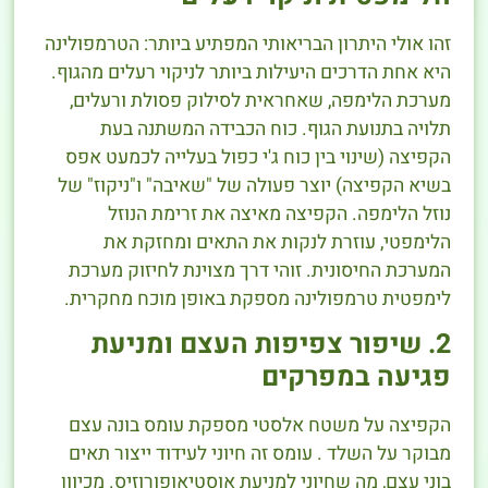
זהו אולי היתרון הבריאותי המפתיע ביותר: הטרמפולינה
היא אחת הדרכים היעילות ביותר לניקוי רעלים מהגוף.
מערכת הלימפה, שאחראית לסילוק פסולת ורעלים,
תלויה בתנועת הגוף. כוח הכבידה המשתנה בעת
הקפיצה (שינוי בין כוח ג'י כפול בעלייה לכמעט אפס
בשיא הקפיצה) יוצר פעולה של "שאיבה" ו"ניקוז" של
נוזל הלימפה. הקפיצה מאיצה את זרימת הנוזל
הלימפטי, עוזרת לנקות את התאים ומחזקת את
המערכת החיסונית. זוהי דרך מצוינת לחיזוק מערכת
לימפטית טרמפולינה מספקת באופן מוכח מחקרית.
2. שיפור צפיפות העצם ומניעת
פגיעה במפרקים
הקפיצה על משטח אלסטי מספקת עומס בונה עצם
מבוקר על השלד . עומס זה חיוני לעידוד ייצור תאים
בוני עצם, מה שחיוני למניעת אוסטיאופורוזיס. מכיוון