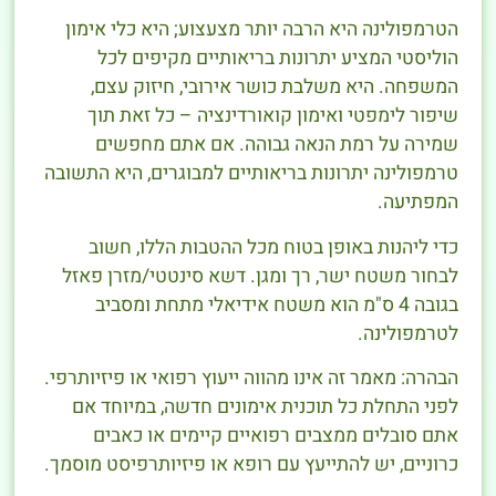
הטרמפולינה היא הרבה יותר מצעצוע; היא כלי אימון
הוליסטי המציע יתרונות בריאותיים מקיפים לכל
המשפחה. היא משלבת כושר אירובי, חיזוק עצם,
שיפור לימפטי ואימון קואורדינציה – כל זאת תוך
שמירה על רמת הנאה גבוהה. אם אתם מחפשים
טרמפולינה יתרונות בריאותיים למבוגרים, היא התשובה
המפתיעה.
כדי ליהנות באופן בטוח מכל ההטבות הללו, חשוב
לבחור משטח ישר, רך ומגן. דשא סינטטי/מזרן פאזל
בגובה 4 ס"מ הוא משטח אידיאלי מתחת ומסביב
לטרמפולינה.
הבהרה: מאמר זה אינו מהווה ייעוץ רפואי או פיזיותרפי.
לפני התחלת כל תוכנית אימונים חדשה, במיוחד אם
אתם סובלים ממצבים רפואיים קיימים או כאבים
כרוניים, יש להתייעץ עם רופא או פיזיותרפיסט מוסמך.